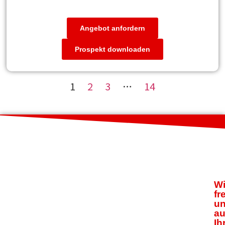
Angebot anfordern
Prospekt downloaden
1
2
3
…
14
Wi
fr
u
au
Ih