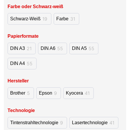
Farbe oder Schwarz-weiß
19
31
Schwarz-Weiß
Farbe
Papierformate
21
55
55
DIN A3
DIN A6
DIN A5
55
DIN A4
Hersteller
5
9
41
Brother
Epson
Kyocera
Technologie
9
41
Tintenstrahltechnologie
Lasertechnologie