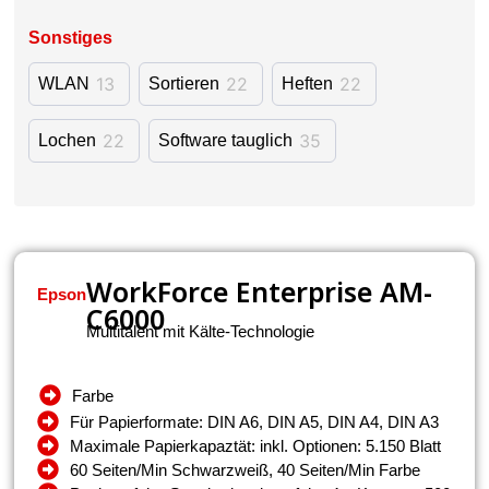
Sonstiges
13
22
22
WLAN
Sortieren
Heften
22
35
Lochen
Software tauglich
WorkForce Enterprise AM-
Epson
C6000
Multitalent mit Kälte-Technologie
Farbe
Für Papierformate: DIN A6, DIN A5, DIN A4, DIN A3
Maximale Papierkapaztät: inkl. Optionen: 5.150 Blatt
60 Seiten/Min Schwarzweiß, 40 Seiten/Min Farbe