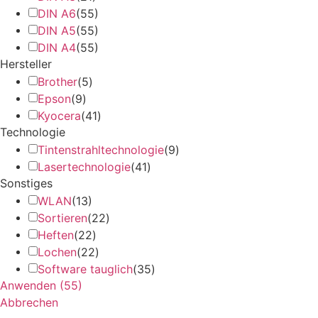
DIN A6
(
55
)
DIN A5
(
55
)
DIN A4
(
55
)
Hersteller
Brother
(
5
)
Epson
(
9
)
Kyocera
(
41
)
Technologie
Tintenstrahltechnologie
(
9
)
Lasertechnologie
(
41
)
Sonstiges
WLAN
(
13
)
Sortieren
(
22
)
Heften
(
22
)
Lochen
(
22
)
Software tauglich
(
35
)
Anwenden
(
55
)
Abbrechen