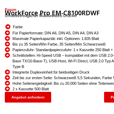
Epson
WorkForce Pro EM-C8100RDWF
Umweltverträglicher Multifunktions-Drucker
Farbe
Für Papierformate: DIN A6, DIN A5, DIN A4, DIN A3
Maximale Papierkapaztät: inkl. Optionen: 1.835 Blatt
Bis zu 35 Seiten/Min Farbe, 35 Seiten/Min Schwarzweiß
Papierzufuhr: Standardpapierzufuhr: 1 x Kassette 250 Blatt + 
Schnittstellen: Hi-Speed USB – kompatibel mit dem USB 2.0-
Base TX/10-Base-T), USB-Host, Wi-Fi Direct, USB 2.0 Typ A
Type B
Integrierte Duplexeinheit für beidseitigen Druck
Zeit bis zur ersten Seite: Schwarzweiß 5,5 Sekunden, Farbe
Hohe Seitenergiebigkeit: Bis zu 20.000 Seiten ohne Tintenwe
2 x Kassette 500 Blatt
Angebot anfordern
P