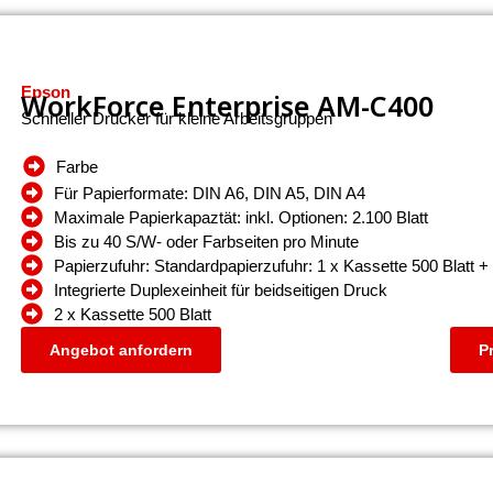
Epson
WorkForce Enterprise​ AM-C400
Schneller Drucker für kleine Arbeitsgruppen
Farbe
Für Papierformate: DIN A6, DIN A5, DIN A4
Maximale Papierkapaztät: inkl. Optionen: 2.100 Blatt
Bis zu 40 S/W- oder Farbseiten pro Minute
Papierzufuhr: Standardpapierzufuhr: 1 x Kassette 500 Blatt + 
Integrierte Duplexeinheit für beidseitigen Druck
2 x Kassette 500 Blatt
Angebot anfordern
P