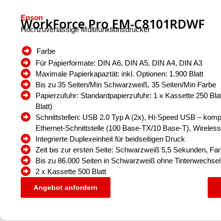
Epson
WorkForce Pro EM-C8101RDWF
Hochzuverlässige Multifunktionsdrucker
Farbe
Für Papierformate: DIN A6, DIN A5, DIN A4, DIN A3
Maximale Papierkapaztät: inkl. Optionen: 1.900 Blatt
Bis zu 35 Seiten/Min Schwarzweiß, 35 Seiten/Min Farbe
Papierzufuhr: Standardpapierzufuhr: 1 x Kassette 250 Blat
Blatt)
Schnittstellen: USB 2.0 Typ A (2x), Hi-Speed USB – kom
Ethernet-Schnittstelle (100 Base-TX/10 Base-T), Wireles
Integrierte Duplexeinheit für beidseitigen Druck
Zeit bis zur ersten Seite: Schwarzweiß 5,5 Sekunden, Fa
Bis zu 86.000 Seiten in Schwarzweiß ohne Tintenwechsel
2 x Kassette 500 Blatt
Angebot anfordern