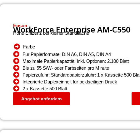
Epson
WorkForce Enterprise AM-C550
Hohe Effizenz bei kleiner Standfläche
Farbe
Für Papierformate: DIN A6, DIN A5, DIN A4
Maximale Papierkapaztät: inkl. Optionen: 2.100 Blatt
Bis zu 55 S/W- oder Farbseiten pro Minute
Papierzufuhr: Standardpapierzufuhr: 1 x Kassette 500 Blat
Integrierte Duplexeinheit für beidseitigen Druck
2 x Kassette 500 Blatt
Angebot anfordern