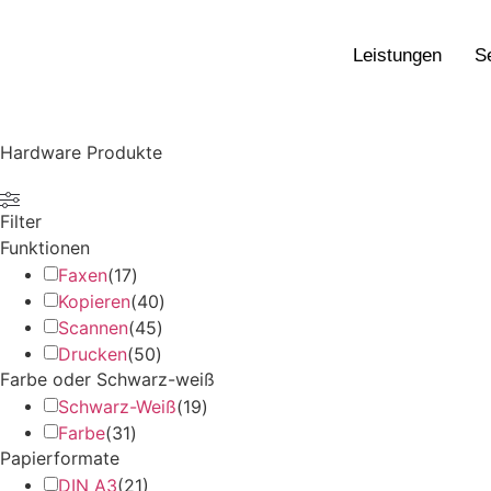
Leistungen
S
Hardware Produkte
Filter
Funktionen
Faxen
(
17
)
Kopieren
(
40
)
Scannen
(
45
)
Drucken
(
50
)
Farbe oder Schwarz-weiß
Schwarz-Weiß
(
19
)
Farbe
(
31
)
Papierformate
DIN A3
(
21
)