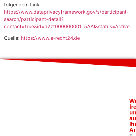
folgendem Link:
https://www.dataprivacyframework.gov/s/participant-
search/participant-detail?
contact=true&id=a2zt000000001L5AAI&status=Active
Quelle:
https://www.e-recht24.de
Wi
fr
u
au
Ih
An