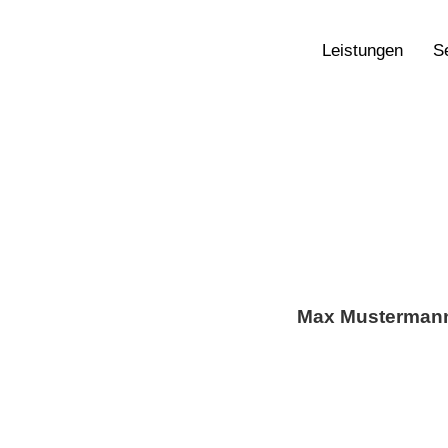
Leistungen
S
At vero eos et accusam 
ea rebum. Stet clita 
takimata sanctus est 
am
Max Musterman