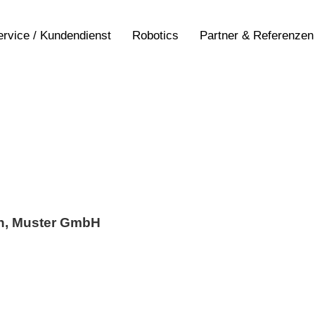
ervice / Kundendienst
Robotics
Partner & Referenzen
et justo duo dolores et
kasd gubergren, no sea
Lorem ipsum dolor sit
et.
n, Muster GmbH