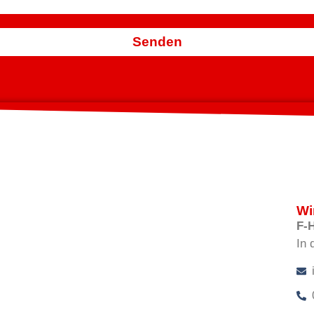
Senden
Wi
F-
In 