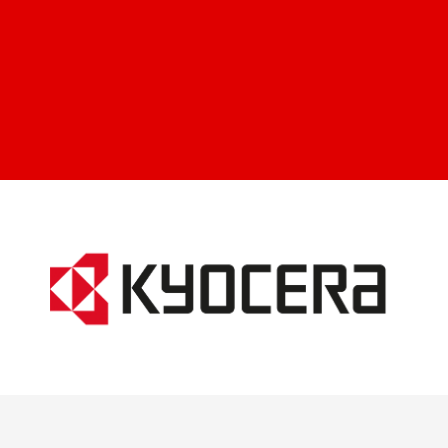
ei
k-