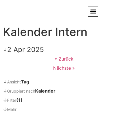
Kalender Intern
Service / Kundendienst
Partner & Referenzen
2 Apr 2025
↓
« Zurück
Nächste »
↓
Tag
Ansicht
↓
Kalender
Gruppiert nach
↓
(1)
Filter
↓
Mehr