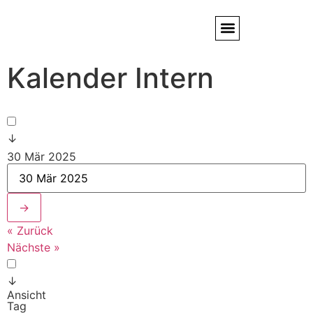
Kalender Intern
Service / Kundendienst
Partner & Referenzen
↓
30 Mär 2025
→
« Zurück
Nächste »
↓
Ansicht
Tag