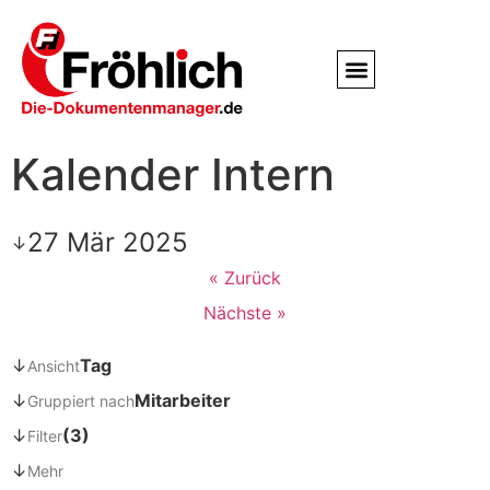
Service / Kundendienst
Partner & Referenzen
Kalender Intern
27 Mär 2025
↓
« Zurück
Nächste »
↓
Tag
Ansicht
↓
Mitarbeiter
Gruppiert nach
↓
(3)
Filter
↓
Mehr