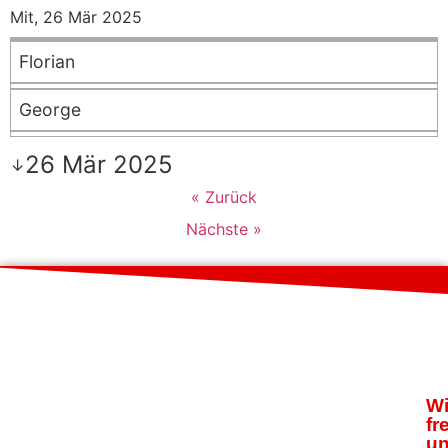
Mit, 26 Mär 2025
Florian
George
26 Mär 2025
↓
« Zurück
Nächste »
Wi
fr
u