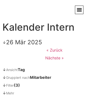
Kalender Intern
Service / Kundendienst
Partner & Referenzen
26 Mär 2025
↓
« Zurück
Nächste »
↓
Tag
Ansicht
↓
Mitarbeiter
Gruppiert nach
↓
(3)
Filter
↓
Mehr