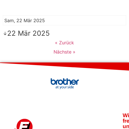
Sam, 22 Mär 2025
22 Mär 2025
↓
« Zurück
Nächste »
Wi
fr
u