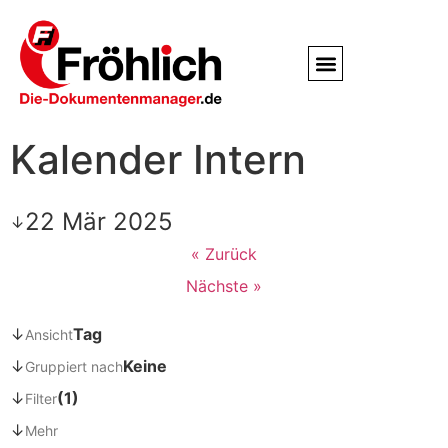
Service / Kundendienst
Partner & Referenzen
Kalender Intern
22 Mär 2025
↓
« Zurück
Nächste »
↓
Tag
Ansicht
↓
Keine
Gruppiert nach
↓
(1)
Filter
↓
Mehr