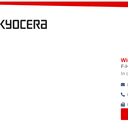
Wi
F-
In 