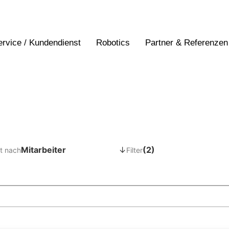
ervice / Kundendienst
Robotics
Partner & Referenzen
Mitarbeiter
↓
(2)
t nach
Filter