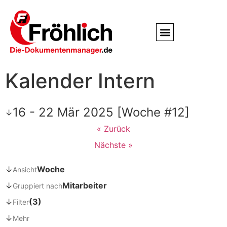
Service / Kundendienst
Partner & Referenzen
Kalender Intern
16 - 22 Mär 2025 [Woche #12]
↓
« Zurück
Nächste »
↓
Woche
Ansicht
↓
Mitarbeiter
Gruppiert nach
↓
(3)
Filter
↓
Mehr