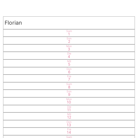
Florian
Sam
1
Son
2
Mon
3
Die
4
Mit
5
Don
6
Fre
7
Sam
8
Son
9
Mon
10
Die
11
Mit
12
Don
13
Fre
14
Sam