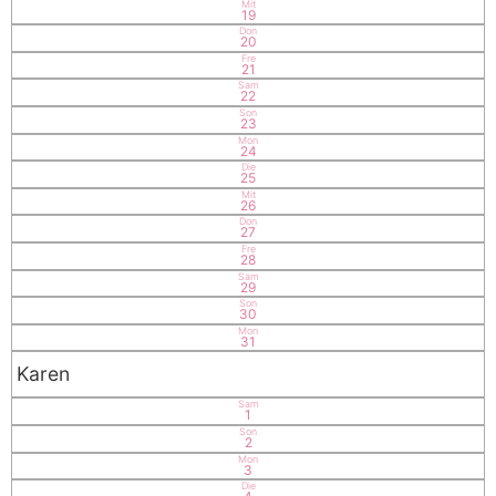
Mit
19
Don
20
Fre
21
Sam
22
Son
23
Mon
24
Die
25
Mit
26
Don
27
Fre
28
Sam
29
Son
30
Mon
31
Karen
Sam
1
Son
2
Mon
3
Die