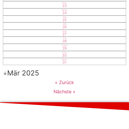
Son
23
Mon
24
Die
25
Mit
26
Don
27
Fre
28
Sam
29
Son
30
Mon
31
Mär 2025
↓
« Zurück
Nächste »