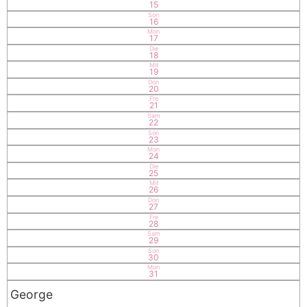
15
Son
16
Mon
17
Die
18
Mit
19
Don
20
Fre
21
Sam
22
Son
23
Mon
24
Die
25
Mit
26
Don
27
Fre
28
Sam
29
Son
30
Mon
31
George