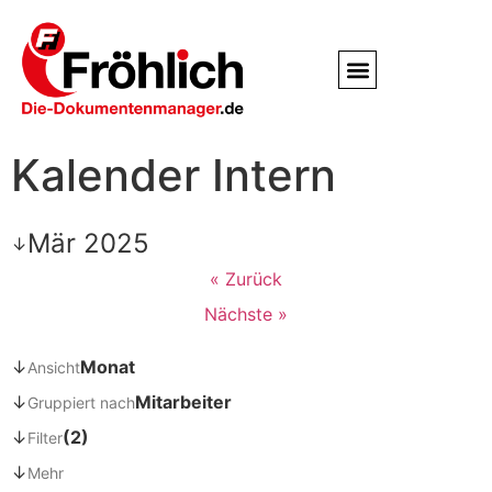
Service / Kundendienst
Partner & Referenzen
Kalender Intern
Mär 2025
↓
« Zurück
Nächste »
↓
Monat
Ansicht
↓
Mitarbeiter
Gruppiert nach
↓
(2)
Filter
↓
Mehr