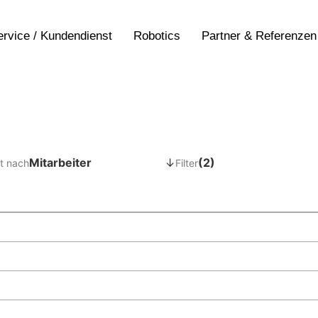
ervice / Kundendienst
Robotics
Partner & Referenzen
Mitarbeiter
↓
(2)
t nach
Filter