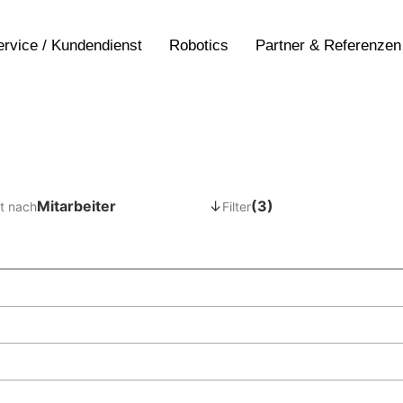
ervice / Kundendienst
Robotics
Partner & Referenzen
Mitarbeiter
↓
(3)
t nach
Filter