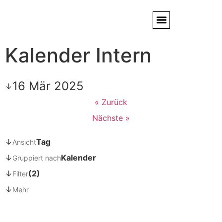
Kalender Intern
Service / Kundendienst
Partner & Referenzen
16 Mär 2025
↓
« Zurück
Nächste »
↓
Tag
Ansicht
↓
Kalender
Gruppiert nach
↓
(2)
Filter
↓
Mehr