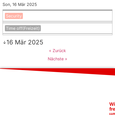
Son, 16 Mär 2025
Security
Time off
(Freizeit)
16 Mär 2025
↓
« Zurück
Nächste »
Wi
fr
u