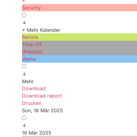
×
Security
↓
+ Mehr Kalender
Barista
Time off
(Freizeit)
Waiter
↓
Mehr
Download
Download report
Drucken
Son, 16 Mär 2025
↓
16 Mär 2025