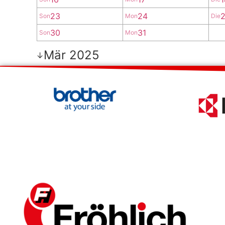
23
24
Son
Mon
Die
30
31
Son
Mon
Mär 2025
↓