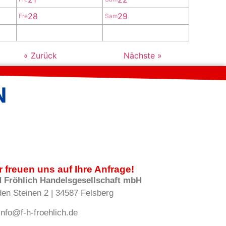
28
29
Fre
Sam
« Zurück
Nächste »
r freuen uns auf Ihre Anfrage!
H Fröhlich Handelsgesellschaft mbH
den Steinen 2 | 34587 Felsberg
info@f-h-froehlich.de