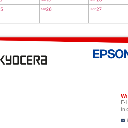
25
26
27
Mit
Don
Wi
F-
In 