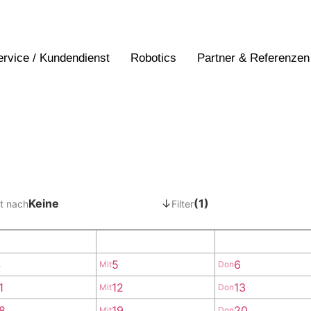
ervice / Kundendienst
Robotics
Partner & Referenzen
Keine
↓
(1)
t nach
Filter
4
5
6
Mit
Don
1
12
13
Mit
Don
8
19
20
Mit
Don