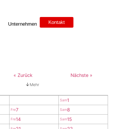
Kontakt
Unternehmen
« Zurück
Nächste »
↓
Mehr
1
Sam
7
8
Fre
Sam
14
15
Fre
Sam
21
22
Fre
Sam