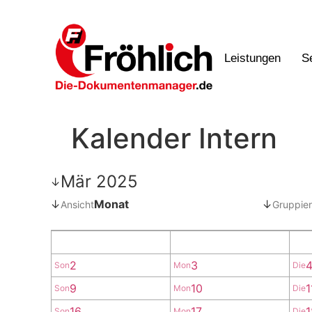
Leistungen
S
Kalender Intern
Mär 2025
↓
↓
Monat
↓
Ansicht
Gruppier
2
3
Son
Mon
Die
9
10
1
Son
Mon
Die
16
17
1
Son
Mon
Die