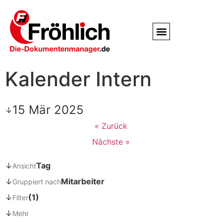
Service / Kundendienst
Partner & Referenzen
Kalender Intern
15 Mär 2025
↓
« Zurück
Nächste »
↓
Tag
Ansicht
↓
Mitarbeiter
Gruppiert nach
↓
(1)
Filter
↓
Mehr