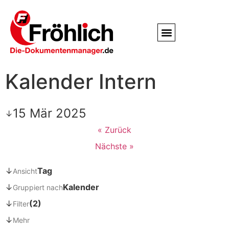
Service / Kundendienst
Partner & Referenzen
Kalender Intern
15 Mär 2025
↓
« Zurück
Nächste »
↓
Tag
Ansicht
↓
Kalender
Gruppiert nach
↓
(2)
Filter
↓
Mehr