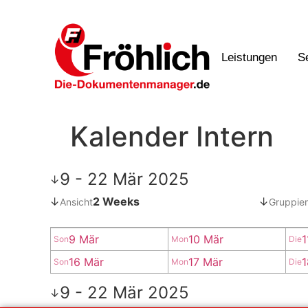
Leistungen
S
Kalender Intern
9 - 22 Mär 2025
↓
↓
2 Weeks
↓
Ansicht
Gruppier
9 Mär
10 Mär
1
Son
Mon
Die
16 Mär
17 Mär
1
Son
Mon
Die
9 - 22 Mär 2025
↓