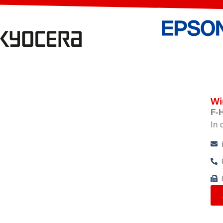
Wi
F-
In 