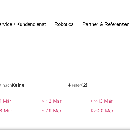
ervice / Kundendienst
Robotics
Partner & Referenzen
Keine
↓
(2)
t nach
Filter
1 Mär
12 Mär
13 Mär
Mit
Don
8 Mär
19 Mär
20 Mär
Mit
Don