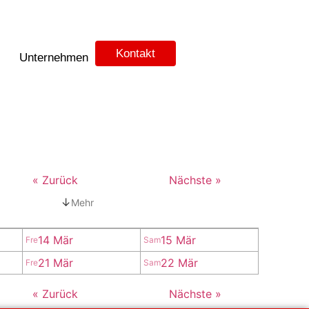
Kontakt
Unternehmen
« Zurück
Nächste »
↓
Mehr
14 Mär
15 Mär
Fre
Sam
21 Mär
22 Mär
Fre
Sam
« Zurück
Nächste »