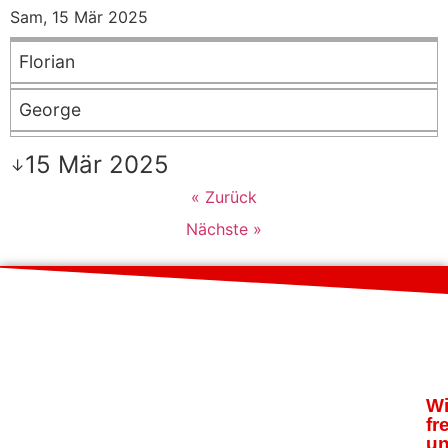
Sam, 15 Mär 2025
Florian
George
15 Mär 2025
↓
« Zurück
Nächste »
Wi
fr
u