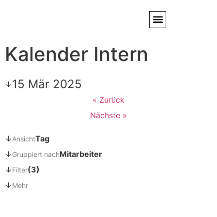
Kalender Intern
Service / Kundendienst
Partner & Referenzen
15 Mär 2025
↓
« Zurück
Nächste »
↓
Tag
Ansicht
↓
Mitarbeiter
Gruppiert nach
↓
(3)
Filter
↓
Mehr