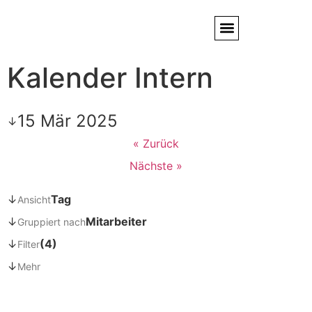
Kalender Intern
Service / Kundendienst
Partner & Referenzen
15 Mär 2025
↓
« Zurück
Nächste »
↓
Tag
Ansicht
↓
Mitarbeiter
Gruppiert nach
↓
(4)
Filter
↓
Mehr