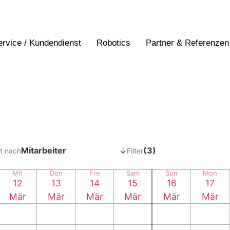
ervice / Kundendienst
Robotics
Partner & Referenzen
Mitarbeiter
↓
(3)
t nach
Filter
Mit
Don
Fre
Sam
Son
Mon
12
13
14
15
16
17
Mär
Mär
Mär
Mär
Mär
Mär