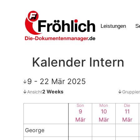
Leistungen
S
Kalender Intern
9 - 22 Mär 2025
↓
↓
2 Weeks
↓
Ansicht
Gruppier
Son
Mon
Die
9
10
11
Mär
Mär
Mär
George