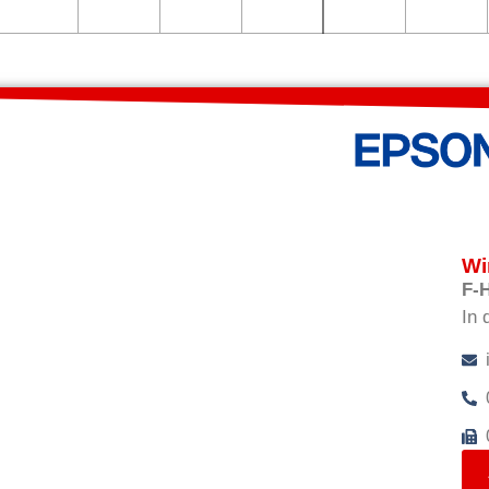
Wi
F-
In 