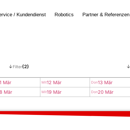
ervice / Kundendienst
Robotics
Partner & Referenzen
↓
(2)
Filter
1 Mär
12 Mär
13 Mär
Mit
Don
8 Mär
19 Mär
20 Mär
Mit
Don