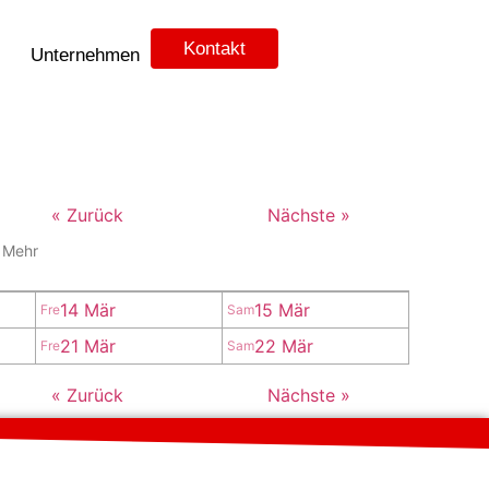
Kontakt
Unternehmen
« Zurück
Nächste »
↓
Mehr
14 Mär
15 Mär
Fre
Sam
21 Mär
22 Mär
Fre
Sam
« Zurück
Nächste »