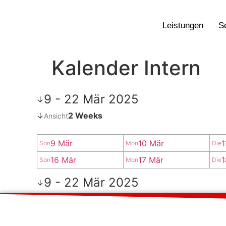
Leistungen
S
Kalender Intern
9 - 22 Mär 2025
↓
↓
2 Weeks
Ansicht
9 Mär
10 Mär
1
Son
Mon
Die
16 Mär
17 Mär
1
Son
Mon
Die
9 - 22 Mär 2025
↓