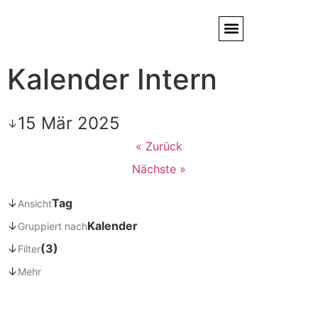
Kalender Intern
Service / Kundendienst
Partner & Referenzen
15 Mär 2025
↓
« Zurück
Nächste »
↓
Tag
Ansicht
↓
Kalender
Gruppiert nach
↓
(3)
Filter
↓
Mehr