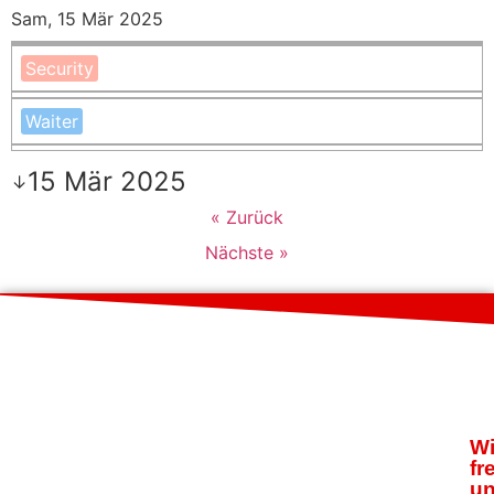
Sam, 15 Mär 2025
Security
Waiter
15 Mär 2025
↓
« Zurück
Nächste »
Wi
fr
u