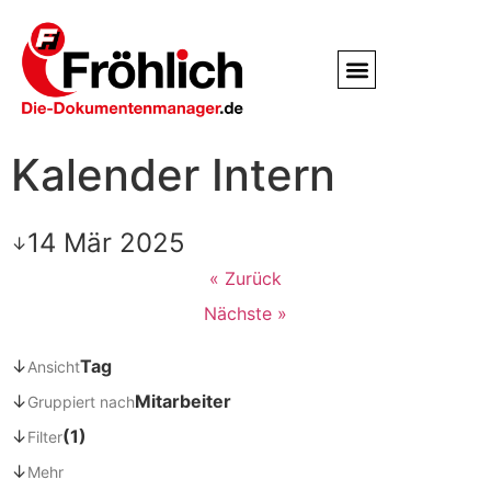
Service / Kundendienst
Partner & Referenzen
Kalender Intern
14 Mär 2025
↓
« Zurück
Nächste »
↓
Tag
Ansicht
↓
Mitarbeiter
Gruppiert nach
↓
(1)
Filter
↓
Mehr