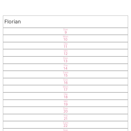
Florian
Son
9
Mon
10
Die
11
Mit
12
Don
13
Fre
14
Sam
15
Son
16
Mon
17
Die
18
Mit
19
Don
20
Fre
21
Sam
22
Son