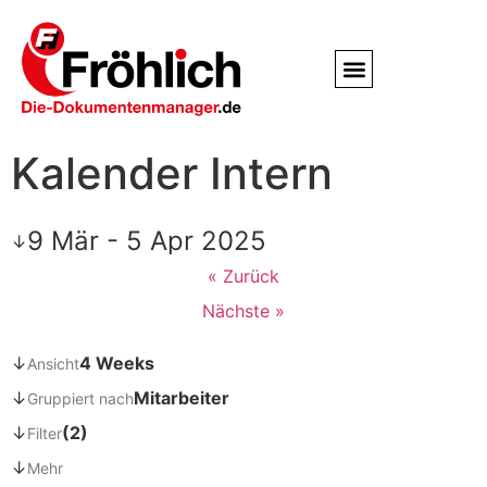
Service / Kundendienst
Partner & Referenzen
Kalender Intern
9 Mär - 5 Apr 2025
↓
« Zurück
Nächste »
↓
4 Weeks
Ansicht
↓
Mitarbeiter
Gruppiert nach
↓
(2)
Filter
↓
Mehr