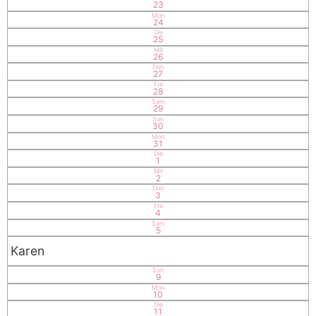
23
Mon
24
Die
25
Mit
26
Don
27
Fre
28
Sam
29
Son
30
Mon
31
Die
1
Mit
2
Don
3
Fre
4
Sam
5
Karen
Son
9
Mon
10
Die
11