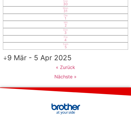
Son
30
Mon
31
Die
1
Mit
2
Don
3
Fre
4
Sam
5
9 Mär - 5 Apr 2025
↓
« Zurück
Nächste »