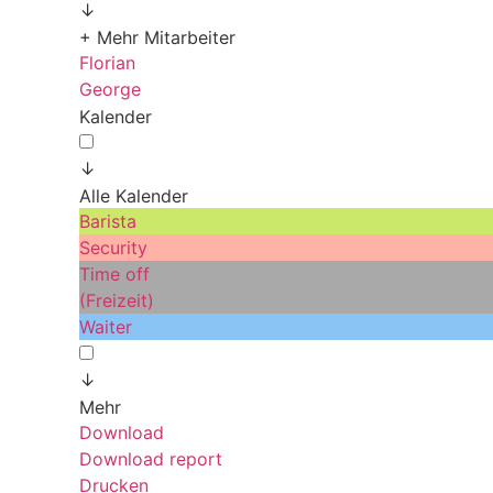
↓
+ Mehr Mitarbeiter
Florian
George
Kalender
↓
Alle Kalender
Barista
Security
Time off
(Freizeit)
Waiter
↓
Mehr
Download
Download report
Drucken