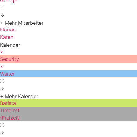
George
↓
+ Mehr Mitarbeiter
Florian
Karen
Kalender
×
Security
×
Waiter
↓
+ Mehr Kalender
Barista
Time off
(Freizeit)
↓