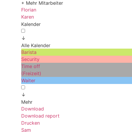
+ Mehr Mitarbeiter
Florian
Karen
Kalender
↓
Alle Kalender
Barista
Security
Time off
(Freizeit)
Waiter
↓
Mehr
Download
Download report
Drucken
Sam