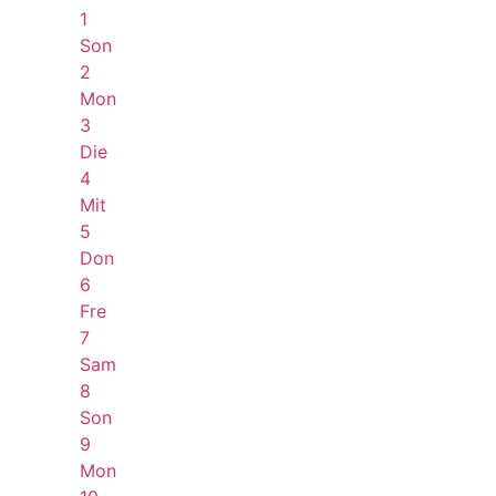
1
Son
2
Mon
3
Die
4
Mit
5
Don
6
Fre
7
Sam
8
Son
9
Mon