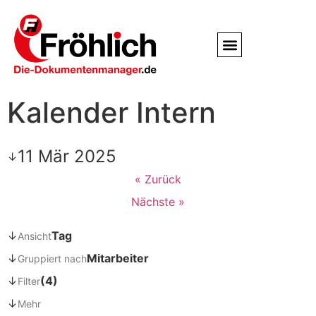
Service / Kundendienst
Partner & Referenzen
Kalender Intern
11 Mär 2025
↓
« Zurück
Nächste »
↓
Tag
Ansicht
↓
Mitarbeiter
Gruppiert nach
↓
(4)
Filter
↓
Mehr