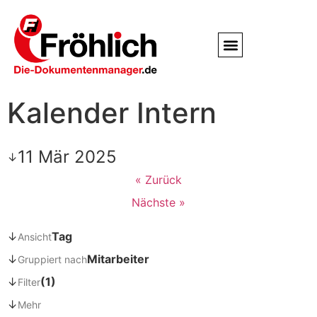
Service / Kundendienst
Partner & Referenzen
Kalender Intern
11 Mär 2025
↓
« Zurück
Nächste »
↓
Tag
Ansicht
↓
Mitarbeiter
Gruppiert nach
↓
(1)
Filter
↓
Mehr