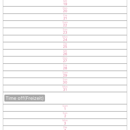
Mit
19
Don
20
Fre
21
Sam
22
Son
23
Mon
24
Die
25
Mit
26
Don
27
Fre
28
Sam
29
Son
30
Mon
31
Time off
(Freizeit)
Sam
1
Son
2
Mon
3
Die