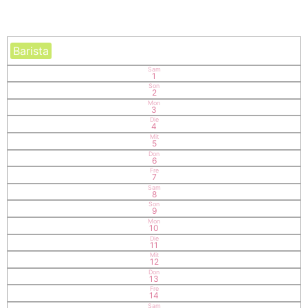
Barista
Sam
1
Son
2
Mon
3
Die
4
Mit
5
Don
6
Fre
7
Sam
8
Son
9
Mon
10
Die
11
Mit
12
Don
13
Fre
14
Sam