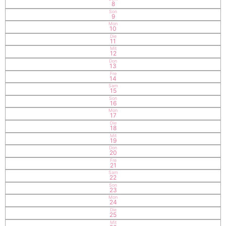
8
Son
9
Mon
10
Die
11
Mit
12
Don
13
Fre
14
Sam
15
Son
16
Mon
17
Die
18
Mit
19
Don
20
Fre
21
Sam
22
Son
23
Mon
24
Die
25
Mit