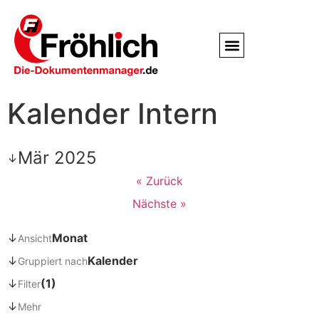
Service / Kundendienst
Partner & Referenzen
Kalender Intern
Mär 2025
↓
« Zurück
Nächste »
↓
Monat
Ansicht
↓
Kalender
Gruppiert nach
↓
(1)
Filter
↓
Mehr