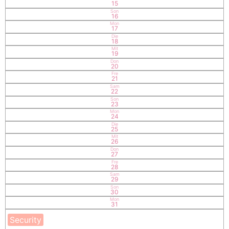
15
Son
16
Mon
17
Die
18
Mit
19
Don
20
Fre
21
Sam
22
Son
23
Mon
24
Die
25
Mit
26
Don
27
Fre
28
Sam
29
Son
30
Mon
31
Security