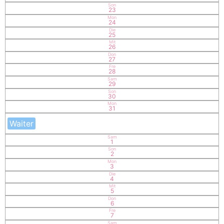
Son
23
Mon
24
Die
25
Mit
26
Don
27
Fre
28
Sam
29
Son
30
Mon
31
Waiter
Sam
1
Son
2
Mon
3
Die
4
Mit
5
Don
6
Fre
7
Sam