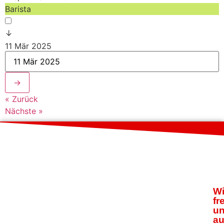
Barista
↓
11 Mär 2025
→
« Zurück
Nächste »
Wi
fr
u
au