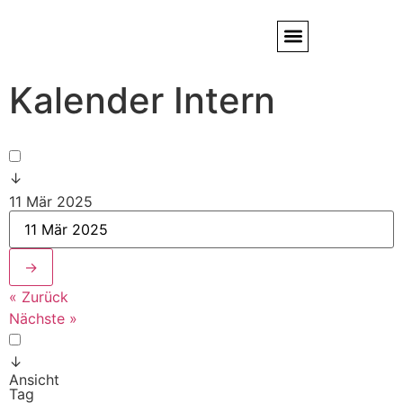
Kalender Intern
Service / Kundendienst
Partner & Referenzen
↓
11 Mär 2025
→
« Zurück
Nächste »
↓
Ansicht
Tag