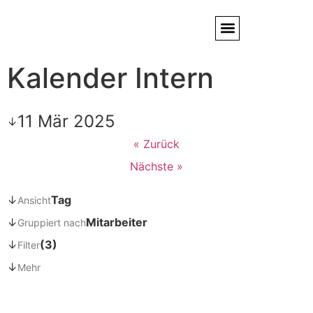
Kalender Intern
Service / Kundendienst
Partner & Referenzen
11 Mär 2025
↓
« Zurück
Nächste »
↓
Tag
Ansicht
↓
Mitarbeiter
Gruppiert nach
↓
(3)
Filter
↓
Mehr