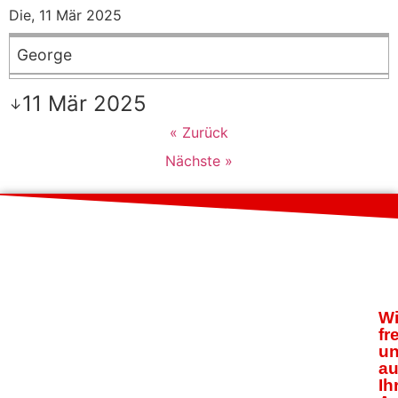
Die, 11 Mär 2025
George
11 Mär 2025
↓
« Zurück
Nächste »
Wi
fr
u
au
Ih