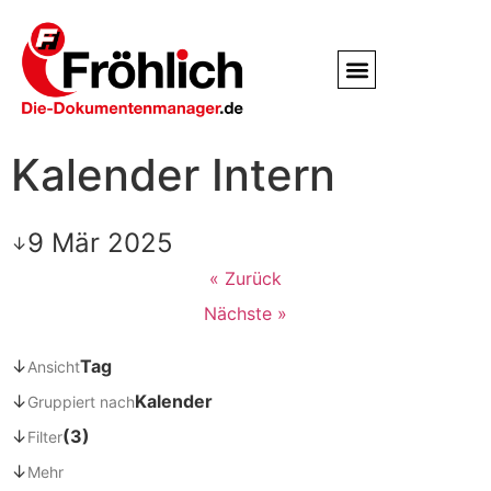
Service / Kundendienst
Partner & Referenzen
Kalender Intern
9 Mär 2025
↓
« Zurück
Nächste »
↓
Tag
Ansicht
↓
Kalender
Gruppiert nach
↓
(3)
Filter
↓
Mehr