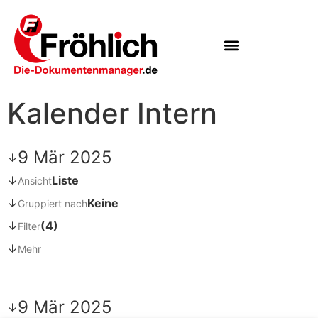
Service / Kundendienst
Partner & Referenzen
Kalender Intern
9 Mär 2025
↓
↓
Liste
Ansicht
↓
Keine
Gruppiert nach
↓
(4)
Filter
↓
Mehr
9 Mär 2025
↓