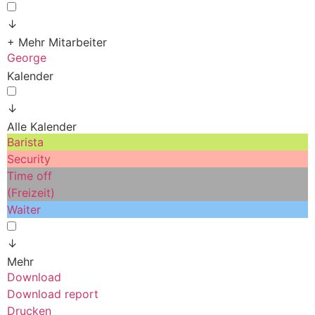
↓
+ Mehr Mitarbeiter
George
Kalender
↓
Alle Kalender
Barista
Security
Time off
(Freizeit)
Waiter
↓
Mehr
Download
Download report
Drucken