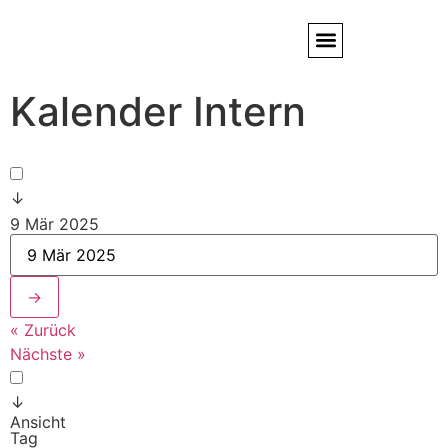
Kalender Intern
Service / Kundendienst
Partner & Referenzen
↓
9 Mär 2025
→
« Zurück
Nächste »
↓
Ansicht
Tag