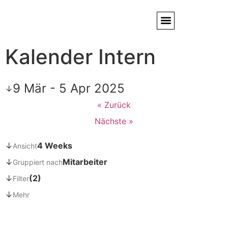
Kalender Intern
Service / Kundendienst
Partner & Referenzen
9 Mär - 5 Apr 2025
↓
« Zurück
Nächste »
↓
4 Weeks
Ansicht
↓
Mitarbeiter
Gruppiert nach
↓
(2)
Filter
↓
Mehr