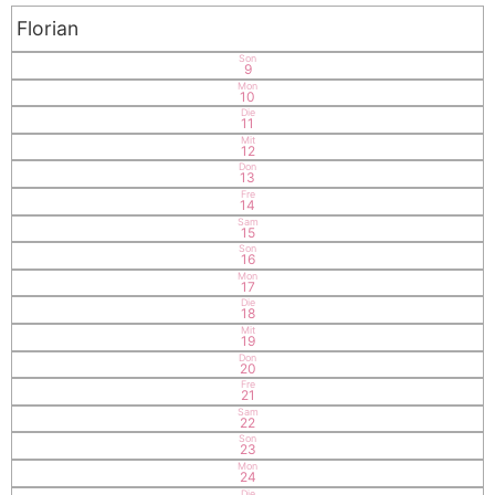
Florian
Son
9
Mon
10
Die
11
Mit
12
Don
13
Fre
14
Sam
15
Son
16
Mon
17
Die
18
Mit
19
Don
20
Fre
21
Sam
22
Son
23
Mon
24
Die