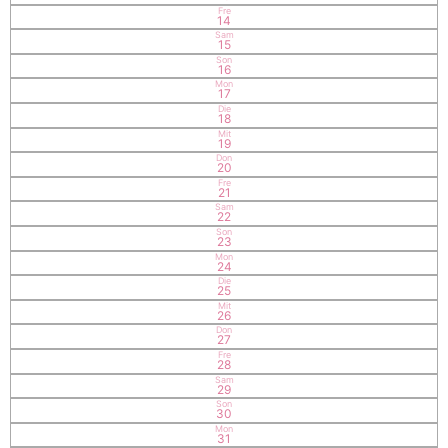
Fre
14
Sam
15
Son
16
Mon
17
Die
18
Mit
19
Don
20
Fre
21
Sam
22
Son
23
Mon
24
Die
25
Mit
26
Don
27
Fre
28
Sam
29
Son
30
Mon
31