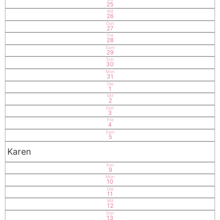
25
Mit
26
Don
27
Fre
28
Sam
29
Son
30
Mon
31
Die
1
Mit
2
Don
3
Fre
4
Sam
5
Karen
Son
9
Mon
10
Die
11
Mit
12
Don
13