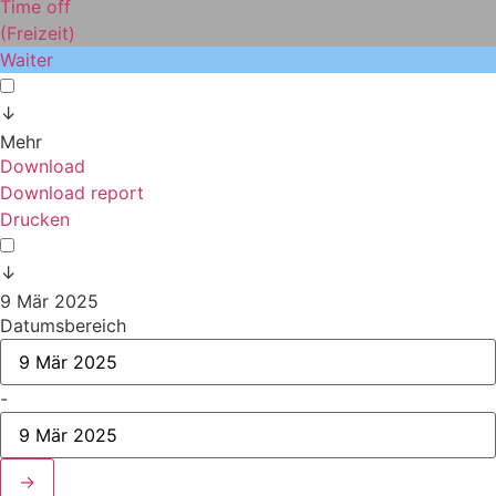
Time off
(Freizeit)
Waiter
↓
Mehr
Download
Download report
Drucken
↓
9 Mär 2025
Datumsbereich
-
→