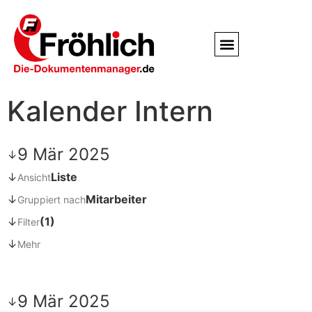
Service / Kundendienst
Partner & Referenzen
Kalender Intern
9 Mär 2025
↓
↓
Liste
Ansicht
↓
Mitarbeiter
Gruppiert nach
↓
(1)
Filter
↓
Mehr
9 Mär 2025
↓