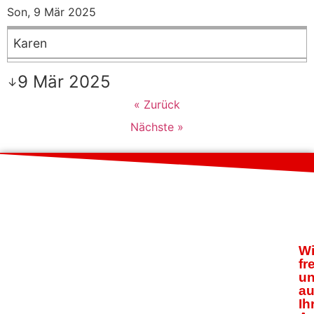
Son, 9 Mär 2025
Karen
9 Mär 2025
↓
« Zurück
Nächste »
Wi
fr
u
au
Ih