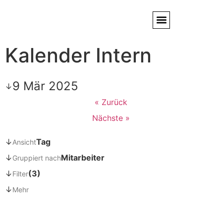
Kalender Intern
Service / Kundendienst
Partner & Referenzen
9 Mär 2025
↓
« Zurück
Nächste »
↓
Tag
Ansicht
↓
Mitarbeiter
Gruppiert nach
↓
(3)
Filter
↓
Mehr