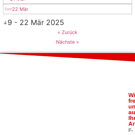
22 Mär
Sam
9 - 22 Mär 2025
↓
« Zurück
Nächste »
Wi
fr
u
au
Ih
An
F-