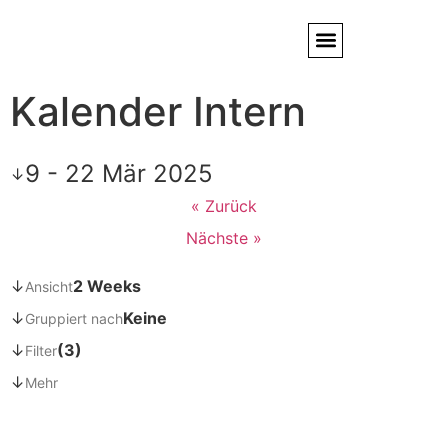
Kalender Intern
Service / Kundendienst
Partner & Referenzen
9 - 22 Mär 2025
↓
« Zurück
Nächste »
↓
2 Weeks
Ansicht
↓
Keine
Gruppiert nach
↓
(3)
Filter
↓
Mehr