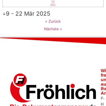
22
Mär
9 - 22 Mär 2025
↓
« Zurück
Nächste »
Wi
fr
u
au
Ih
An
F-
H