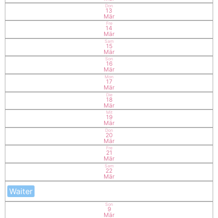
Don
13
Mär
Fre
14
Mär
Sam
15
Mär
Son
16
Mär
Mon
17
Mär
Die
18
Mär
Mit
19
Mär
Don
20
Mär
Fre
21
Mär
Sam
22
Mär
Waiter
Son
9
Mär