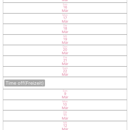
Son
16
Mär
Mon
17
Mär
Die
18
Mär
Mit
19
Mär
Don
20
Mär
Fre
21
Mär
Sam
22
Mär
Time off
(Freizeit)
Son
9
Mär
Mon
10
Mär
Die
11
Mär
Mit
12
Mär