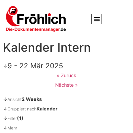
Service / Kundendienst
Partner & Referenzen
Kalender Intern
9 - 22 Mär 2025
↓
« Zurück
Nächste »
↓
2 Weeks
Ansicht
↓
Kalender
Gruppiert nach
↓
(1)
Filter
↓
Mehr