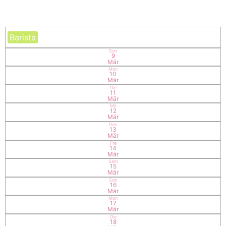
Barista
Son
9
Mär
Mon
10
Mär
Die
11
Mär
Mit
12
Mär
Don
13
Mär
Fre
14
Mär
Sam
15
Mär
Son
16
Mär
Mon
17
Mär
Die
18