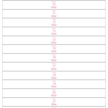
Mon
10
Mär
Die
11
Mär
Mit
12
Mär
Don
13
Mär
Fre
14
Mär
Sam
15
Mär
Son
16
Mär
Mon
17
Mär
Die
18
Mär
Mit
19
Mär
Don
20
Mär
Fre
21
Mär
Sam