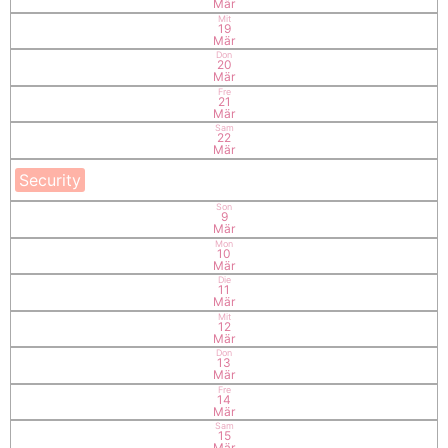
Mär
Mit
19
Mär
Don
20
Mär
Fre
21
Mär
Sam
22
Mär
Security
Son
9
Mär
Mon
10
Mär
Die
11
Mär
Mit
12
Mär
Don
13
Mär
Fre
14
Mär
Sam
15
Mär