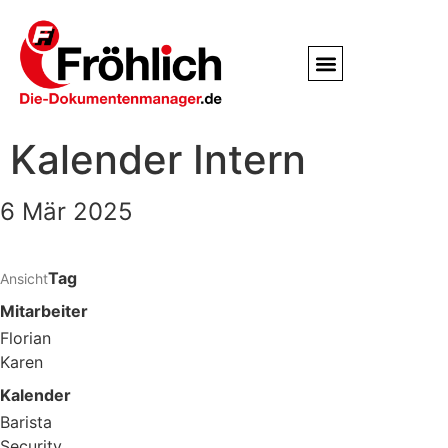
Service / Kundendienst
Partner & Referenzen
Kalender Intern
6 Mär 2025
Tag
Ansicht
Mitarbeiter
Florian
Karen
Kalender
Barista
Security