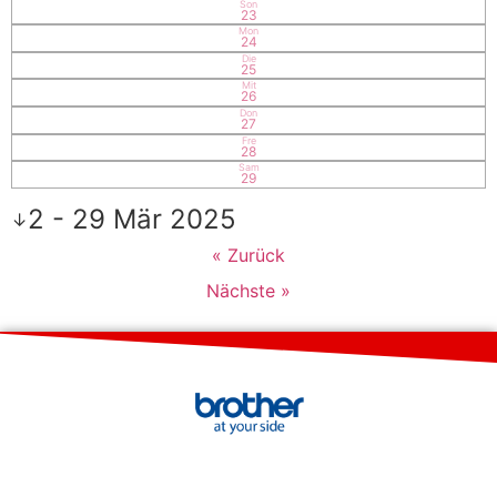
Son
23
Mon
24
Die
25
Mit
26
Don
27
Fre
28
Sam
29
2 - 29 Mär 2025
↓
« Zurück
Nächste »