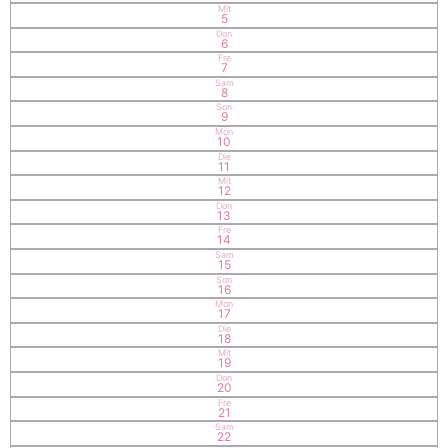
Mit
5
Don
6
Fre
7
Sam
8
Son
9
Mon
10
Die
11
Mit
12
Don
13
Fre
14
Sam
15
Son
16
Mon
17
Die
18
Mit
19
Don
20
Fre
21
Sam
22