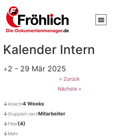
Service / Kundendienst
Partner & Referenzen
Kalender Intern
2 - 29 Mär 2025
↓
« Zurück
Nächste »
↓
4 Weeks
Ansicht
↓
Mitarbeiter
Gruppiert nach
↓
(4)
Filter
↓
Mehr