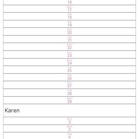
16
Mon
17
Die
18
Mit
19
Don
20
Fre
21
Sam
22
Son
23
Mon
24
Die
25
Mit
26
Don
27
Fre
28
Sam
29
Karen
Son
2
Mon
3
Die
4