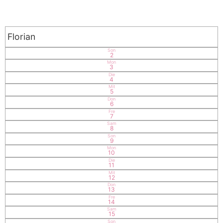
Florian
Son
2
Mon
3
Die
4
Mit
5
Don
6
Fre
7
Sam
8
Son
9
Mon
10
Die
11
Mit
12
Don
13
Fre
14
Sam
15
Son