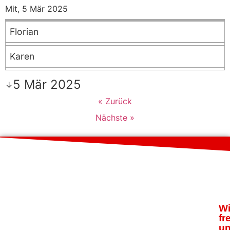
Mit, 5 Mär 2025
Florian
Karen
5 Mär 2025
↓
« Zurück
Nächste »
Wi
fr
u