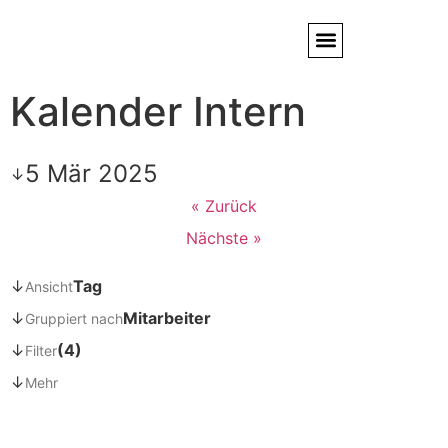
Kalender Intern
Service / Kundendienst
Partner & Referenzen
5 Mär 2025
↓
« Zurück
Nächste »
↓
Tag
Ansicht
↓
Mitarbeiter
Gruppiert nach
↓
(4)
Filter
↓
Mehr