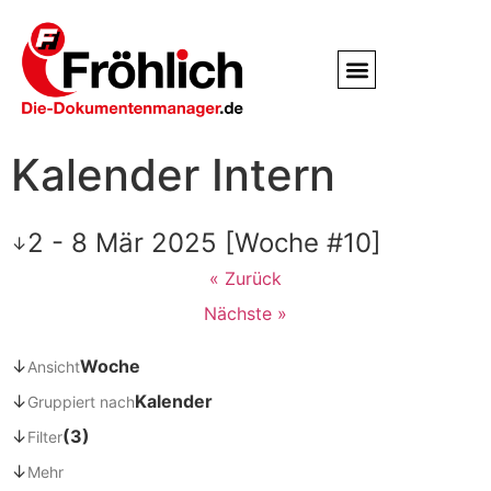
Service / Kundendienst
Partner & Referenzen
Kalender Intern
2 - 8 Mär 2025 [Woche #10]
↓
« Zurück
Nächste »
↓
Woche
Ansicht
↓
Kalender
Gruppiert nach
↓
(3)
Filter
↓
Mehr