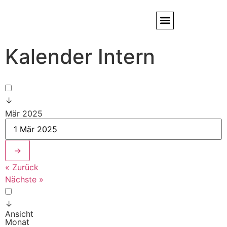
Kalender Intern
Service / Kundendienst
Partner & Referenzen
↓
Mär 2025
→
« Zurück
Nächste »
↓
Ansicht
Monat